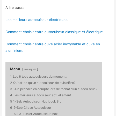
A lire aussi:
Les meilleurs autocuiseur électriques
.
Comment choisir entre autocuiseur classique et électrique.
Comment choisir entre cuve acier inoxydable et cuve en
aluminium.
Menu
masquer
1
Les 6 tops autocuiseurs du moment :
2
Qu’est-ce qu’un autocuiseur de cuisinière?
3
Que prendre en compte lors de l’achat d’un autocuiseur ?
4
Les meilleurs autocuiseur actuellement.
5
1-Seb Autocuiseur Nutricook 8 L
6
2-Seb Clipso Autocuiseur
6.1
3-Fissler Autocuiseur inox