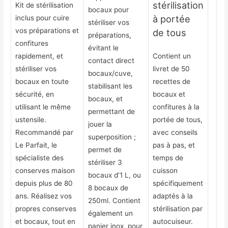
stérilisation
Kit de stérilisation
bocaux pour
à portée
inclus pour cuire
stériliser vos
vos préparations et
de tous
préparations,
confitures
évitant le
rapidement, et
Contient un
contact direct
stériliser vos
livret de 50
bocaux/cuve,
bocaux en toute
recettes de
stabilisant les
sécurité, en
bocaux et
bocaux, et
utilisant le même
confitures à la
permettant de
ustensile.
portée de tous,
jouer la
Recommandé par
avec conseils
superposition ;
Le Parfait, le
pas à pas, et
permet de
spécialiste des
temps de
stériliser 3
conserves maison
cuisson
bocaux d’1 L, ou
depuis plus de 80
spécifiquement
8 bocaux de
ans. Réalisez vos
adaptés à la
250ml. Contient
propres conserves
stérilisation par
également un
et bocaux, tout en
autocuiseur.
panier inox, pour